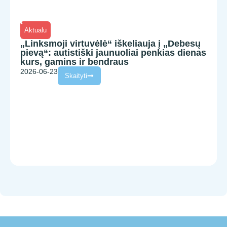
Aktualu
„Linksmoji virtuvėlė“ iškeliauja į „Debesų
pievą“: autistiški jaunuoliai penkias dienas
kurs, gamins ir bendraus
2026-06-23
Skaityti