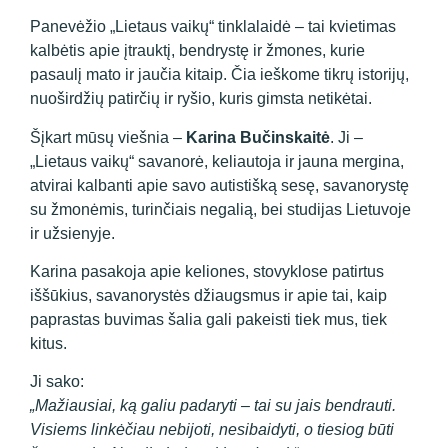
Panevėžio „Lietaus vaikų“ tinklalaidė – tai kvietimas
kalbėtis apie įtrauktį, bendrystę ir žmones, kurie
pasaulį mato ir jaučia kitaip. Čia ieškome tikrų istorijų,
nuoširdžių patirčių ir ryšio, kuris gimsta netikėtai.
Šįkart mūsų viešnia –
Karina Bučinskaitė
. Ji –
„Lietaus vaikų“ savanorė, keliautoja ir jauna mergina,
atvirai kalbanti apie savo autistišką sesę, savanorystę
su žmonėmis, turinčiais negalią, bei studijas Lietuvoje
ir užsienyje.
Karina pasakoja apie keliones, stovyklose patirtus
iššūkius, savanorystės džiaugsmus ir apie tai, kaip
paprastas buvimas šalia gali pakeisti tiek mus, tiek
kitus.
Ji sako:
„Mažiausiai, ką galiu padaryti – tai su jais bendrauti.
Visiems linkėčiau nebijoti, nesibaidyti, o tiesiog būti