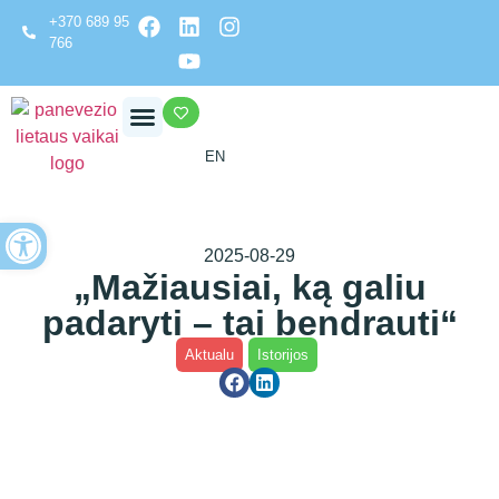
+370 689 95
766
EN
Open toolbar
2025-08-29
„Mažiausiai, ką galiu
padaryti – tai bendrauti“
Aktualu
Istorijos