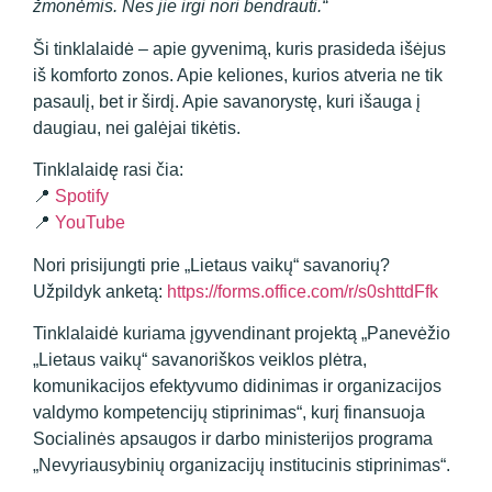
žmonėmis. Nes jie irgi nori bendrauti.“
Ši tinklalaidė – apie gyvenimą, kuris prasideda išėjus
iš komforto zonos. Apie keliones, kurios atveria ne tik
pasaulį, bet ir širdį. Apie savanorystę, kuri išauga į
daugiau, nei galėjai tikėtis.
Tinklalaidę rasi čia:
📍
Spotify
📍
YouTube
Nori prisijungti prie „Lietaus vaikų“ savanorių?
Užpildyk anketą:
https://forms.office.com/r/s0shttdFfk
Tinklalaidė kuriama įgyvendinant projektą „Panevėžio
„Lietaus vaikų“ savanoriškos veiklos plėtra,
komunikacijos efektyvumo didinimas ir organizacijos
valdymo kompetencijų stiprinimas“, kurį finansuoja
Socialinės apsaugos ir darbo ministerijos programa
„Nevyriausybinių organizacijų institucinis stiprinimas“.