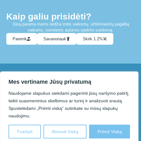
Kaip galiu prisidėti?
Jūsų parama mums leidžia imtis veiksmų, užtikrinančių pagalbą
vaikams, turintiems autizmo spektro sutrikimą.
Paremk
Savanoriauk
Skirk 1.2%
Su mumis susisiekti galite el. paštu
Mes vertiname Jūsų privatumą
info@paneveziolietausvaikai.lt
Naudojame slapukus siekdami pagerinti jūsų naršymo patirtį,
teikti suasmenintus skelbimus ar turinį ir analizuoti srautą.
Spustelėdami „Priimti viską“ sutinkate su mūsų slapukų
© 2025 Panevėžio autizmo
Sprendimas:
asociacija „Lietaus vaikai“.
Kodo Vizija
naudojimu.
Kopijuojant ar kitaip atkuriant šiame
puslapyje pateiktą informaciją
privaloma nurodyti šaltinį.
Tvarkyti
Atmesti Viską
Priimti Viską