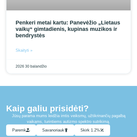
Penkeri metai kartu: Panevėžio „Lietaus
vaikų“ gimtadienis, kupinas muzikos ir
bendrystės
Skaityti »
2026 30 balandžio
Kaip galiu prisidėti?
Jūsų parama mums leidžia imtis veiksmų, užtikrinančių pagalbą
vaikams, turintiems autizmo spektro sutrikimą.
Paremk
Savanoriauk
Skirk 1.2%