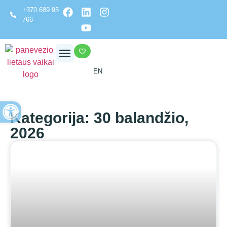
+370 689 95
766
EN
Open toolbar
Kategorija: 30 balandžio,
2026