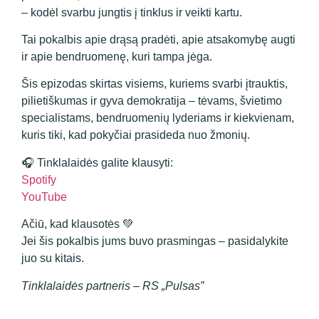
– kodėl svarbu jungtis į tinklus ir veikti kartu.
Tai pokalbis apie drąsą pradėti, apie atsakomybę augti
ir apie bendruomenę, kuri tampa jėga.
Šis epizodas skirtas visiems, kuriems svarbi įtrauktis,
pilietiškumas ir gyva demokratija – tėvams, švietimo
specialistams, bendruomenių lyderiams ir kiekvienam,
kuris tiki, kad pokyčiai prasideda nuo žmonių.
🎧 Tinklalaidės galite klausyti:
Spotify
YouTube
Ačiū, kad klausotės 💚
Jei šis pokalbis jums buvo prasmingas – pasidalykite
juo su kitais.
Tinklalaidės partneris – RS „Pulsas”