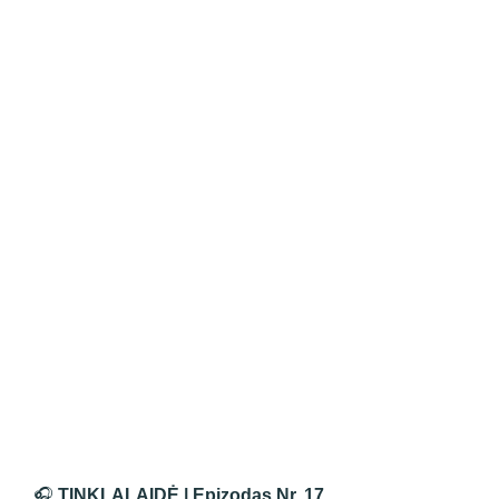
🎧
TINKLALAIDĖ | Epizodas Nr. 17