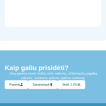
Kaip galiu prisidėti?
Jūsų parama mums leidžia imtis veiksmų, užtikrinančių pagalbą
vaikams, turintiems autizmo spektro sutrikimą.
Paremk
Savanoriauk
Skirk 1.2%