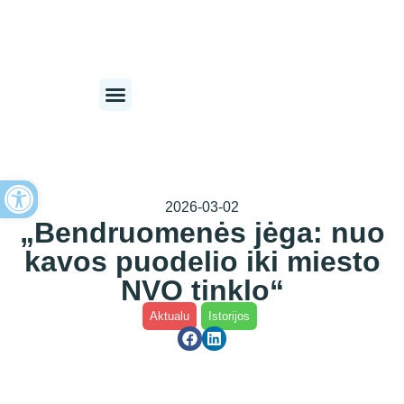
Open toolbar
2026-03-02
„Bendruomenės jėga: nuo
kavos puodelio iki miesto
NVO tinklo“
Aktualu
Istorijos