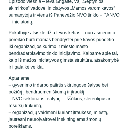
Epizodo viešnia – Ieva Grigaitė, VšĮ „Septynios
akimirkos“ vadovė, iniciatyvos „Mamos varom kavos“
sumanytoja ir viena iš Panevėžio NVO tinklo – PANVO
– iniciatorių.
Pokalbyje atsiskleidžia Ievos kelias – nuo asmeninio
poreikio burti mamas bendrystei prie kavos puodelio
iki organizacijos kūrimo ir miesto masto
bendradarbiavimo tinklo inicijavimo. Kalbame apie tai,
kaip iš mažos iniciatyvos gimsta struktūra, atsakomybė
ir ilgalaikė veikla.
Aptariame:
– gyvenimo ir darbo patirtis skirtingose šalyse bei
požiūrį į bendruomeniškumą ir įtrauktį,
– NVO sektoriaus realybę – iššūkius, stereotipus ir
resursų trūkumą,
– organizacijų vaidmenį kuriant įtraukesnį miestą,
jautresnį neuroįvairovei ir skirtingiems žmonių
poreikiams,