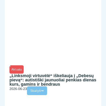
Aktualu
„Linksmoji virtuvėlė“ iškeliauja į „Debesų
pievą“: autistiški jaunuoliai penkias dienas
kurs, gamins ir bendraus
2026-06-23
Skaityti