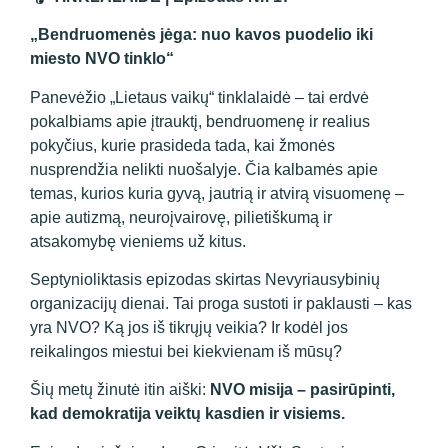
„Bendruomenės jėga: nuo kavos puodelio iki
miesto NVO tinklo“
Panevėžio „Lietaus vaikų“ tinklalaidė – tai erdvė
pokalbiams apie įtrauktį, bendruomenę ir realius
pokyčius, kurie prasideda tada, kai žmonės
nusprendžia nelikti nuošalyje. Čia kalbamės apie
temas, kurios kuria gyvą, jautrią ir atvirą visuomenę –
apie autizmą, neuroįvairovę, pilietiškumą ir
atsakomybę vieniems už kitus.
Septynioliktasis epizodas skirtas Nevyriausybinių
organizacijų dienai. Tai proga sustoti ir paklausti – kas
yra NVO? Ką jos iš tikrųjų veikia? Ir kodėl jos
reikalingos miestui bei kiekvienam iš mūsų?
Šių metų žinutė itin aiški:
NVO misija – pasirūpinti,
kad demokratija veiktų kasdien ir visiems.