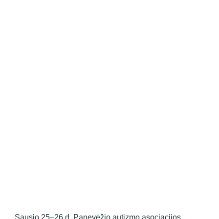
Sausio 25–26 d. Panevėžio autizmo asociacijos