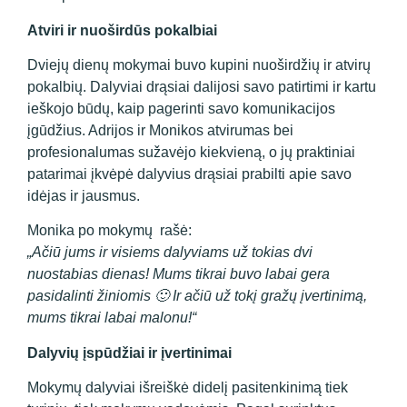
Atviri ir nuoširdūs pokalbiai
Dviejų dienų mokymai buvo kupini nuoširdžių ir atvirų
pokalbių. Dalyviai drąsiai dalijosi savo patirtimi ir kartu
ieškojo būdų, kaip pagerinti savo komunikacijos
įgūdžius. Adrijos ir Monikos atvirumas bei
profesionalumas sužavėjo kiekvieną, o jų praktiniai
patarimai įkvėpė dalyvius drąsiai prabilti apie savo
idėjas ir jausmus.
Monika po mokymų rašė:
„Ačiū jums ir visiems dalyviams už tokias dvi
nuostabias dienas! Mums tikrai buvo labai gera
pasidalinti žiniomis 🙂 Ir ačiū už tokį gražų įvertinimą,
mums tikrai labai malonu!“
Dalyvių įspūdžiai ir įvertinimai
Mokymų dalyviai išreiškė didelį pasitenkinimą tiek