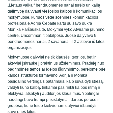
„Lietaus vaikai“ bendruomenės nariai turėjo unikalią
galimybę dalyvauti viešosios kalbos ir komunikacijos
mokymuose, kuriuos vedė sceninės komunikacijos
profesionalė Adrija Čepaitė kartu su savo dukra
Monika Palšauskaite. Mokymai vyko Atvirame jaunimo
centre, Uncommon.lt patalpose. Juose dalyvavo 8
bendruomenės nariai, 2 savanoriai ir 2 atstovai iš kitos
organizacijos.
Mokymuose dalyviai ne tik klausėsi teorijos, bet ir
aktyviai įsitraukė į praktinius užsiėmimus. Pradėję nuo
pagrindinės temos ar idėjos išgryninimo, perėjome prie
kalbos struktūros formavimo. Adrija ir Monika
pasidalino vertingais patarimais, kaip suvaldyti stresą,
valdyti kūno kalbą, tinkamai pasirinkti kalbos ritmą ir
efektyviai atsakyti į auditorijos klausimus. Ypatingai
naudingi buvo trumpi prisistatymai, darbas porose ir
grupėse, kurie leido kiekvienam dalyviui išbandyti
save prieš kitus.