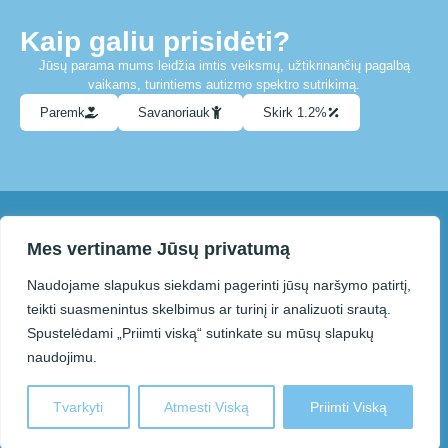
Kaip galiu prisidėti?
Jūsų parama mums leidžia imtis veiksmų, užtikrinančių pagalbą
vaikams, turintiems autizmo spektro sutrikimą.
Paremk
Savanoriauk
Skirk 1.2%
Su mumis susisiekti galite el. paštu
Mes vertiname Jūsų privatumą
info@paneveziolietausvaikai.lt
Naudojame slapukus siekdami pagerinti jūsų naršymo patirtį,
teikti suasmenintus skelbimus ar turinį ir analizuoti srautą.
Spustelėdami „Priimti viską“ sutinkate su mūsų slapukų
© 2025 Panevėžio autizmo
Sprendimas:
asociacija „Lietaus vaikai“.
Kodo Vizija
naudojimu.
Kopijuojant ar kitaip atkuriant šiame
puslapyje pateiktą informaciją
privaloma nurodyti šaltinį.
Tvarkyti
Atmesti Viską
Priimti Viską