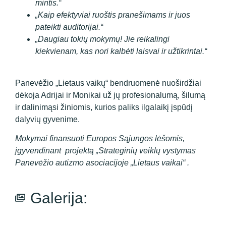
mintis.“
„Kaip efektyviai ruoštis pranešimams ir juos
pateikti auditorijai.“
„Daugiau tokių mokymų! Jie reikalingi
kiekvienam, kas nori kalbėti laisvai ir užtikrintai.“
Panevėžio „Lietaus vaikų“ bendruomenė nuoširdžiai
dėkoja Adrijai ir Monikai už jų profesionalumą, šilumą
ir dalinimąsi žiniomis, kurios paliks ilgalaikį įspūdį
dalyvių gyvenime.
Mokymai finansuoti Europos Sąjungos lėšomis,
įgyvendinant projektą „Strateginių veiklų vystymas
Panevėžio autizmo asociacijoje „Lietaus vaikai“ .
Galerija: