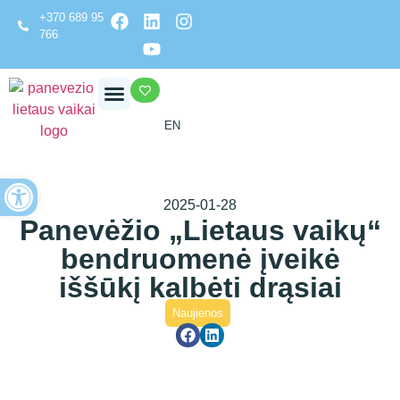
+370 689 95
766
EN
Open toolbar
2025-01-28
Panevėžio „Lietaus vaikų“
bendruomenė įveikė
iššūkį kalbėti drąsiai
Naujienos