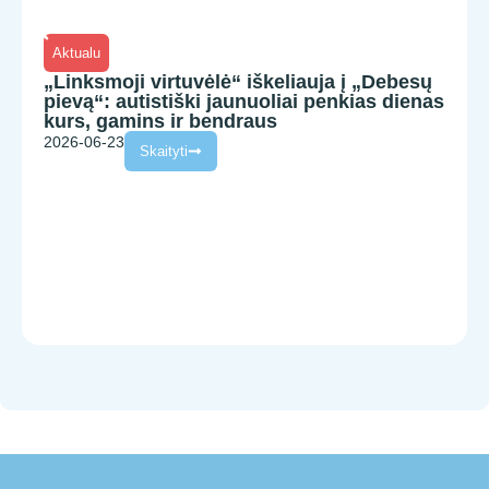
Aktualu
„Linksmoji virtuvėlė“ iškeliauja į „Debesų
pievą“: autistiški jaunuoliai penkias dienas
kurs, gamins ir bendraus
2026-06-23
Skaityti