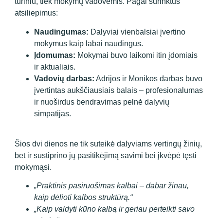
turiniu, tiek mokymų vadovėmis. Pagal surinktus
atsiliepimus:
Naudingumas:
Dalyviai vienbalsiai įvertino
mokymus kaip labai naudingus.
Įdomumas:
Mokymai buvo laikomi itin įdomiais
ir aktualiais.
Vadovių darbas:
Adrijos ir Monikos darbas buvo
įvertintas aukščiausiais balais – profesionalumas
ir nuoširdus bendravimas pelnė dalyvių
simpatijas.
Šios dvi dienos ne tik suteikė dalyviams vertingų žinių,
bet ir sustiprino jų pasitikėjimą savimi bei įkvėpė tęsti
mokymąsi.
„Praktinis pasiruošimas kalbai – dabar žinau,
kaip dėlioti kalbos struktūrą.“
„Kaip valdyti kūno kalbą ir geriau perteikti savo