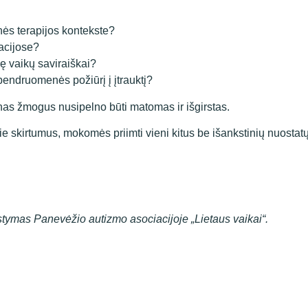
inės terapijos kontekste?
uacijose?
vę vaikų saviraiškai?
s bendruomenės požiūrį į įtrauktį?
enas žmogus nusipelno būti matomas ir išgirstas.
e skirtumus, mokomės priimti vieni kitus be išankstinių nuostatų
ystymas Panevėžio autizmo asociacijoje „Lietaus vaikai“.