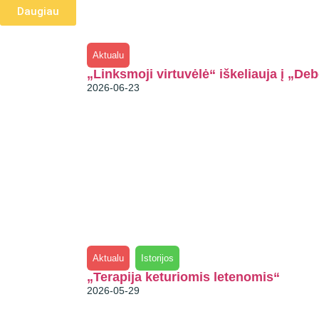
Daugiau
Aktualu
„Linksmoji virtuvėlė“ iškeliauja į „De
2026-06-23
Aktualu
Istorijos
„Terapija keturiomis letenomis“
2026-05-29