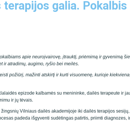
terapijos galia. Pokalbis 
 pokalbiams apie neuroįvairovę, įtrauktį, priėmimą ir gyvenimą šiek
 ir atradimų, augimo, ryšio bei meilės.
isti požiūrį, mažinti atskirtį ir kurti visuomenę, kurioje kiekvie
klalaidės epizode kalbamės su menininke, dailės terapeute ir j
imu ir jų tėvais.
ingsnių Vilniaus dailės akademijoje iki dailės terapijos sesijų, 
cesas padeda išgyventi sudėtingas patirtis, priimti diagnozes, ir 