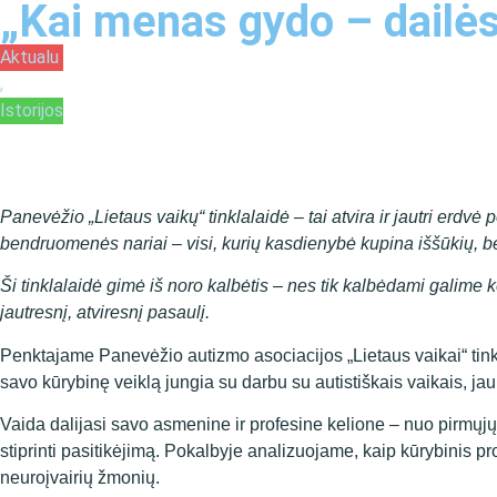
„Kai menas gydo – dailės 
Aktualu
,
Istorijos
Panevėžio „Lietaus vaikų“ tinklalaidė – tai atvira ir jautri erdvė
bendruomenės nariai – visi, kurių kasdienybė kupina iššūkių, bet
Ši tinklalaidė gimė iš noro kalbėtis – nes tik kalbėdami galime ke
jautresnį, atviresnį pasaulį.
Penktajame Panevėžio autizmo asociacijos „Lietaus vaikai“ tin
savo kūrybinę veiklą jungia su darbu su autistiškais vaikais, jaun
Vaida dalijasi savo asmenine ir profesine kelione – nuo pirmųjų ž
stiprinti pasitikėjimą. Pokalbyje analizuojame, kaip kūrybinis pro
neuroįvairių žmonių.