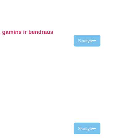
s, gamins ir bendraus
Skaityti
Skaityti