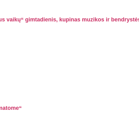
us vaikų“ gimtadienis, kupinas muzikos ir bendrystė
ematome“