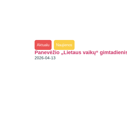
Aktualu
Naujienos
Panevėžio „Lietaus vaikų“ gimtadieni
2026-04-13