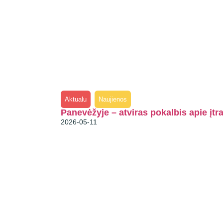
Aktualu
Naujienos
Panevėžyje – atviras pokalbis apie įtr
2026-05-11