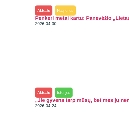
Aktualu
Naujienos
Penkeri metai kartu: Panevėžio „Lieta
2026-04-30
Aktualu
Istorijos
„Jie gyvena tarp mūsų, bet mes jų n
2026-04-24