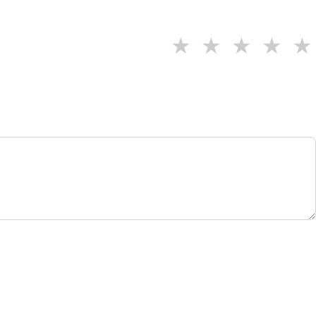
★
★
★
★
★