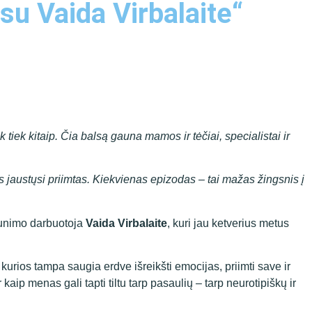
su Vaida Virbalaite“
 tiek kitaip. Čia balsą gauna mamos ir tėčiai, specialistai ir
nas jaustųsi priimtas. Kiekvienas epizodas – tai mažas žingsnis į
aunimo darbuotoja
Vaida Virbalaite
, kuri jau ketverius metus
kurios tampa saugia erdve išreikšti emocijas, priimti save ir
kaip menas gali tapti tiltu tarp pasaulių – tarp neurotipiškų ir