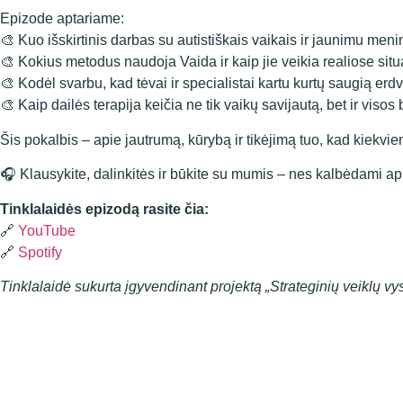
Epizode aptariame:
🎨 Kuo išskirtinis darbas su autistiškais vaikais ir jaunimu men
🎨 Kokius metodus naudoja Vaida ir kaip jie veikia realiose sit
🎨 Kodėl svarbu, kad tėvai ir specialistai kartu kurtų saugią erd
🎨 Kaip dailės terapija keičia ne tik vaikų savijautą, bet ir viso
Šis pokalbis – apie jautrumą, kūrybą ir tikėjimą tuo, kad kiekvi
🎧 Klausykite, dalinkitės ir būkite su mumis – nes kalbėdami api
Tinklalaidės epizodą rasite čia:
🔗
YouTube
🔗
Spotify
Tinklalaidė sukurta įgyvendinant projektą „Strateginių veiklų v