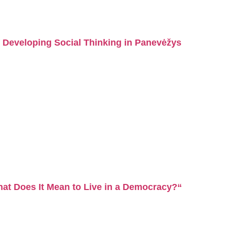
f Developing Social Thinking in Panevėžys
t Does It Mean to Live in a Democracy?“