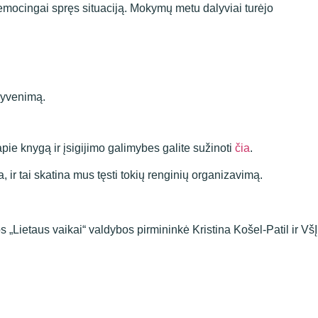
 emocingai spręs situaciją. Mokymų metu dalyviai turėjo
 gyvenimą.
e knygą ir įsigijimo galimybes galite sužinoti
čia
.
 ir tai skatina mus tęsti tokių renginių organizavimą.
s „Lietaus vaikai“ valdybos pirmininkė Kristina Košel-Patil ir VšĮ