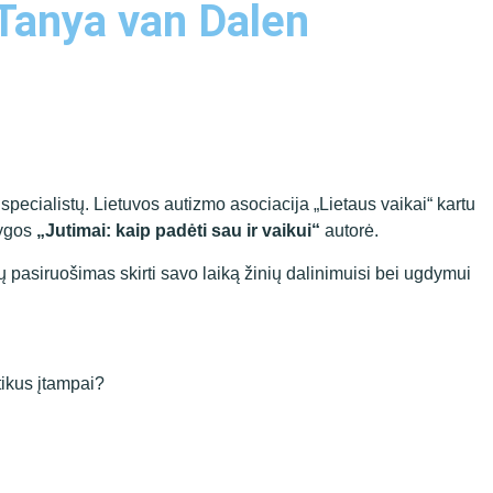
 Tanya van Dalen
pecialistų. Lietuvos autizmo asociacija „Lietaus vaikai“ kartu
nygos
„Jutimai: kaip padėti sau ir vaikui“
autorė.
ų pasiruošimas skirti savo laiką žinių dalinimuisi bei ugdymui
tikus įtampai?