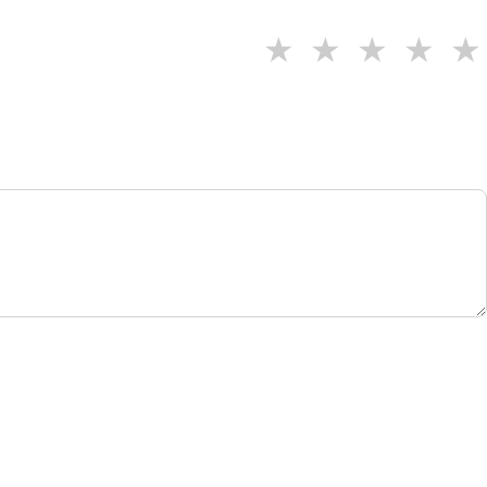
★
★
★
★
★