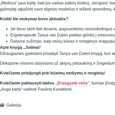
„Medūza“ jaus kaltę, kad jos vaikas patiria liūdesį, „kengūra“ b
galimybę atpažinti savo elgesio modelius ir ieškoti sprendimų, ka
Kodėl šie mokymai buvo aktualūs?
Jie buvo skirti tiek tėvams, auginantiems neuroskirtingus 
Ergoterapeutė Tanya van Dalen padėjo gilintis į emocinius
Dalyviai sužinojo, kaip mūsų kūnas ir smegenys reaguoja į
Apie knygą „Jutimai“
Džiaugiamės galėdami pristatyti Tanya van Dalen knygą, kuri t
Dėkojame visiems dalyviams už aktyvų įsitraukimą ir žingeidumą.
Kviečiame prisijungti prie būsimų mokymų ir renginių!
Kviečiame paklausyti laidos
„Draugystė veža“
, kurioje įžv
„Augu kartu“ vadovė Paulina Kuraitienė.
Galerija: