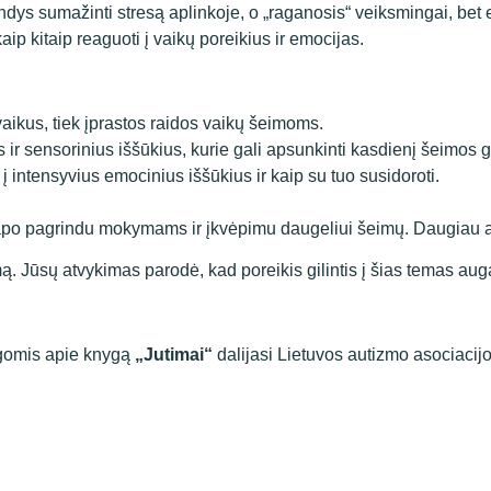
andys sumažinti stresą aplinkoje, o „raganosis“ veiksmingai, bet
ip kitaip reaguoti į vaikų poreikius ir emocijas.
vaikus, tiek įprastos raidos vaikų šeimoms.
 ir sensorinius iššūkius, kurie gali apsunkinti kasdienį šeimos
 intensyvius emocinius iššūkius ir kaip su tuo susidoroti.
apo pagrindu mokymams ir įkvėpimu daugeliui šeimų. Daugiau api
 Jūsų atvykimas parodė, kad poreikis gilintis į šias temas auga,
algomis apie knygą
„Jutimai“
dalijasi Lietuvos autizmo asociacijo