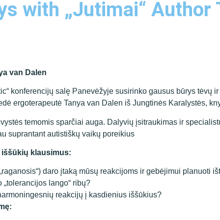
ys with „Jutimai“ Author
ya van Dalen
c“ konferencijų salę Panevėžyje susirinko gausus būrys tėvų ir s
edė ergoterapeutė Tanya van Dalen iš Jungtinės Karalystės, k
vystės temomis sparčiai auga. Dalyvių įsitraukimas ir specialist
au suprantant autistiškų vaikų poreikius
ų iššūkių klausimus:
r „raganosis“) daro įtaką mūsų reakcijoms ir gebėjimui planuoti iš
o „tolerancijos lango“ ribų?
t harmoningesnių reakcijų į kasdienius iššūkius?
smę: