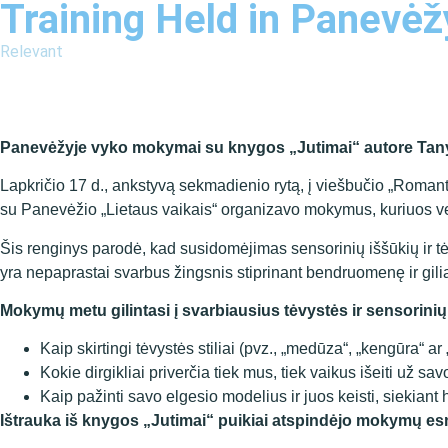
Training Held in Panevėž
Relevant
Panevėžyje vyko mokymai su knygos „Jutimai“ autore Tan
Lapkričio 17 d., ankstyvą sekmadienio rytą, į viešbučio „Romanti
su Panevėžio „Lietaus vaikais“ organizavo mokymus, kuriuos v
Šis renginys parodė, kad susidomėjimas sensorinių iššūkių ir tė
yra nepaprastai svarbus žingsnis stiprinant bendruomenę ir gili
Mokymų metu gilintasi į svarbiausius tėvystės ir sensorini
Kaip skirtingi tėvystės stiliai (pvz., „medūza“, „kengūra“ a
Kokie dirgikliai priverčia tiek mus, tiek vaikus išeiti už sav
Kaip pažinti savo elgesio modelius ir juos keisti, siekian
Ištrauka iš knygos „Jutimai“ puikiai atspindėjo mokymų e