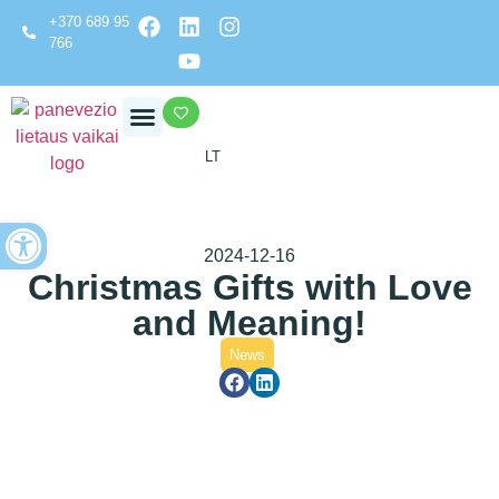
+370 689 95
766
LT
Get involved
Open toolbar
2024-12-16
Christmas Gifts with Love
and Meaning!
News