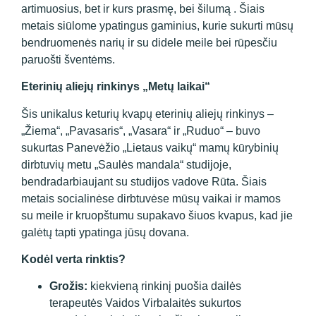
artimuosius, bet ir kurs prasmę, bei šilumą . Šiais
metais siūlome ypatingus gaminius, kurie sukurti mūsų
bendruomenės narių ir su didele meile bei rūpesčiu
paruošti šventėms.
Eterinių aliejų rinkinys „Metų laikai“
Šis unikalus keturių kvapų eterinių aliejų rinkinys –
„Žiema“, „Pavasaris“, „Vasara“ ir „Ruduo“ – buvo
sukurtas Panevėžio „Lietaus vaikų“ mamų kūrybinių
dirbtuvių metu „Saulės mandala“ studijoje,
bendradarbiaujant su studijos vadove Rūta. Šiais
metais socialinėse dirbtuvėse mūsų vaikai ir mamos
su meile ir kruopštumu supakavo šiuos kvapus, kad jie
galėtų tapti ypatinga jūsų dovana.
Kodėl verta rinktis?
Grožis:
kiekvieną rinkinį puošia dailės
terapeutės Vaidos Virbalaitės sukurtos