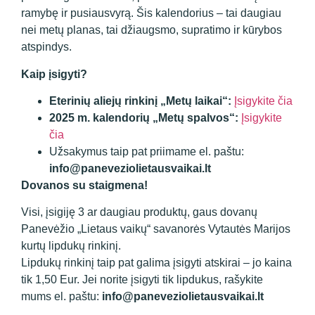
ramybę ir pusiausvyrą. Šis kalendorius – tai daugiau
nei metų planas, tai džiaugsmo, supratimo ir kūrybos
atspindys.
Kaip įsigyti?
Eterinių aliejų rinkinį „Metų laikai“:
Įsigykite čia
2025 m. kalendorių „Metų spalvos“:
Įsigykite
čia
Užsakymus taip pat priimame el. paštu:
info@paneveziolietausvaikai.lt
Dovanos su staigmena!
Visi, įsigiję 3 ar daugiau produktų, gaus dovanų
Panevėžio „Lietaus vaikų“ savanorės Vytautės Marijos
kurtų lipdukų rinkinį.
Lipdukų rinkinį taip pat galima įsigyti atskirai – jo kaina
tik 1,50 Eur. Jei norite įsigyti tik lipdukus, rašykite
mums el. paštu:
info@paneveziolietausvaikai.lt