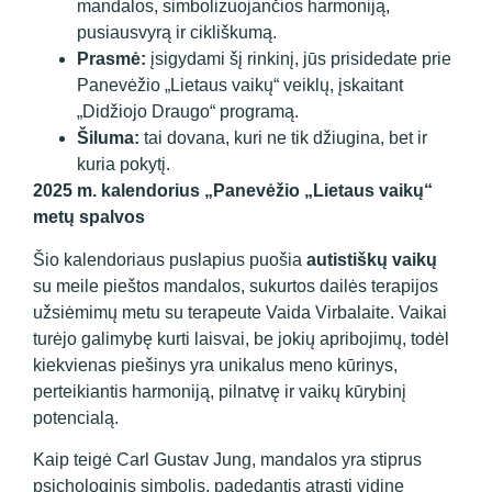
mandalos, simbolizuojančios harmoniją,
pusiausvyrą ir cikliškumą.
Prasmė:
įsigydami šį rinkinį, jūs prisidedate prie
Panevėžio „Lietaus vaikų“ veiklų, įskaitant
„Didžiojo Draugo“ programą.
Šiluma:
tai dovana, kuri ne tik džiugina, bet ir
kuria pokytį.
2025 m. kalendorius „Panevėžio „Lietaus vaikų“
metų spalvos
Šio kalendoriaus puslapius puošia
autistiškų vaikų
su meile pieštos mandalos, sukurtos dailės terapijos
užsiėmimų metu su terapeute Vaida Virbalaite. Vaikai
turėjo galimybę kurti laisvai, be jokių apribojimų, todėl
kiekvienas piešinys yra unikalus meno kūrinys,
perteikiantis harmoniją, pilnatvę ir vaikų kūrybinį
potencialą.
Kaip teigė Carl Gustav Jung, mandalos yra stiprus
psichologinis simbolis, padedantis atrasti vidinę