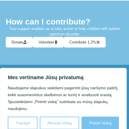
How can I contribute?
Your support enables us to take action to help children with autism
spectrum disorder.
Donate
Volunteer
Contribute 1.2%
Mes vertiname Jūsų privatumą
You can contact us at info@paneveziolietausvaikai.lt
Naudojame slapukus siekdami pagerinti jūsų naršymo patirtį,
teikti suasmenintus skelbimus ar turinį ir analizuoti srautą.
Spustelėdami „Priimti viską“ sutinkate su mūsų slapukų
© 2025 Panevėžys Autism
Solution:
Association “Lietaus vaikai”.
Kodo Vizija
naudojimu.
When copying or otherwise
reproducing the information on this
page, you must cite the source.
Tvarkyti
Atmesti Viską
Priimti Viską