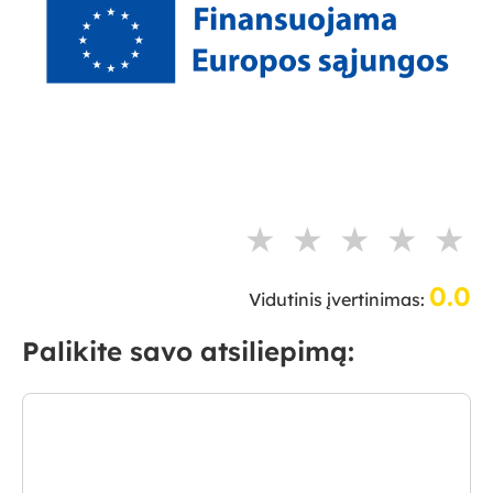
★
★
★
★
★
0.0
Vidutinis įvertinimas:
Palikite savo atsiliepimą: