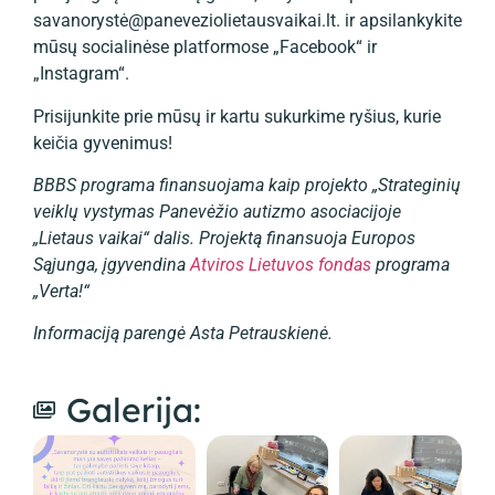
savanorystė@paneveziolietausvaikai.lt. ir apsilankykite
mūsų
socialinėse platformose „Facebook“ ir
„Instagram“.
Prisijunkite prie mūsų ir kartu sukurkime ryšius, kurie
keičia gyvenimus!
BBBS programa finansuojama kaip projekto „Strateginių
veiklų vystymas Panevėžio autizmo asociacijoje
„Lietaus vaikai“ dalis. Projektą finansuoja Europos
Sąjunga, įgyvendina
Atviros Lietuvos fondas
programa
„Verta!“
Informaciją parengė Asta Petrauskienė.
Galerija: