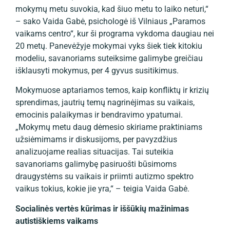
mokymų metu suvokia, kad šiuo metu to laiko neturi,“
– sako Vaida Gabė, psichologė iš Vilniaus „Paramos
vaikams centro“, kur ši programa vykdoma daugiau nei
20 metų. Panevėžyje mokymai vyks šiek tiek kitokiu
modeliu, savanoriams suteiksime galimybe greičiau
išklausyti mokymus, per 4 gyvus susitikimus.
Mokymuose aptariamos temos, kaip konfliktų ir krizių
sprendimas, jautrių temų nagrinėjimas su vaikais,
emocinis palaikymas ir bendravimo ypatumai.
„Mokymų metu daug dėmesio skiriame praktiniams
užsiėmimams ir diskusijoms, per pavyzdžius
analizuojame realias situacijas. Tai suteikia
savanoriams galimybę pasiruošti būsimoms
draugystėms su vaikais ir priimti autizmo spektro
vaikus tokius, kokie jie yra,“ – teigia Vaida Gabė.
Socialinės vertės kūrimas ir iššūkių mažinimas
autistiškiems vaikams