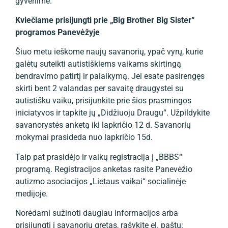
gyvenime.
Kviečiame prisijungti prie „Big Brother Big Sister“
programos Panevėžyje
Šiuo metu ieškome naujų savanorių, ypač vyrų, kurie
galėtų suteikti autistiškiems vaikams skirtingą
bendravimo patirtį ir palaikymą. Jei esate pasirengęs
skirti bent 2 valandas per savaitę draugystei su
autistišku vaiku, prisijunkite prie šios prasmingos
iniciatyvos ir tapkite jų „Didžiuoju Draugu“. Užpildykite
savanorystės anketą iki lapkričio 12 d. Savanorių
mokymai prasideda nuo lapkričio 15d.
Taip pat prasidėjo ir vaikų registracija į „BBBS“
programą. Registracijos anketas rasite Panevėžio
autizmo asociacijos „Lietaus vaikai“ socialinėje
medijoje.
Norėdami sužinoti daugiau informacijos arba
prisijungti į savanorių gretas, rašykite el. paštu: