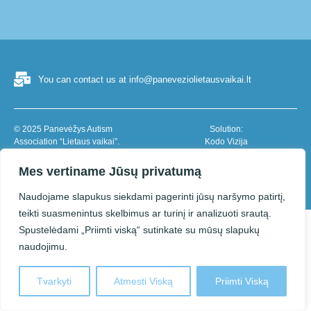
You can contact us at info@paneveziolietausvaikai.lt
© 2025 Panevėžys Autism
Solution:
Association “Lietaus vaikai”.
Kodo Vizija
When copying or otherwise
reproducing the information on this
Mes vertiname Jūsų privatumą
page, you must cite the source.
Naudojame slapukus siekdami pagerinti jūsų naršymo patirtį,
teikti suasmenintus skelbimus ar turinį ir analizuoti srautą.
Spustelėdami „Priimti viską“ sutinkate su mūsų slapukų
naudojimu.
Tvarkyti
Atmesti Viską
Priimti Viską