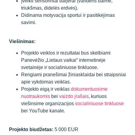
Įveikti sensoriniai barjerai (vandens baimė,
triukšmas, didelės erdvės).
Didinama motyvacija sportui ir pasitikėjimas
savimi.
Viešinimas:
Projekto veiklos ir rezultatai bus skelbiami
Panevėžio „Lietaus vaikai“ internetinėje
svetainėje ir socialiniuose tinkluose.
Rengiami pranešimai žiniasklaidai bei straipsniai
apie vykdomas veiklas.
Projekto eigą ir veiklas
dokumentuosime
nuotraukomis
bei
vaizdo įrašais
, kuriuos
viešinsime organizacijos
socialiniuose tinkluose
bei YouTube kanale.
Projekto biudžetas:
5 000 EUR