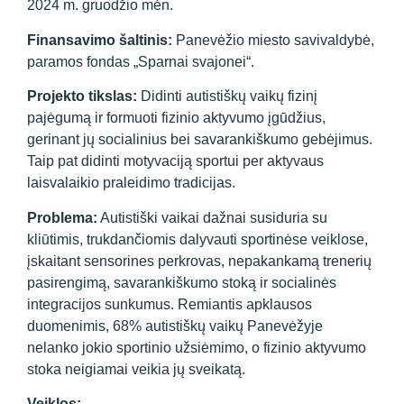
2024 m. gruodžio mėn.
Finansavimo šaltinis:
Panevėžio miesto savivaldybė,
paramos fondas „Sparnai svajonei“.
Projekto tikslas:
Didinti autistiškų vaikų fizinį
pajėgumą ir formuoti fizinio aktyvumo įgūdžius,
gerinant jų socialinius bei savarankiškumo gebėjimus.
Taip pat didinti motyvaciją sportui per aktyvaus
laisvalaikio praleidimo tradicijas.
Problema:
Autistiški vaikai dažnai susiduria su
kliūtimis, trukdančiomis dalyvauti sportinėse veiklose,
įskaitant sensorines perkrovas, nepakankamą trenerių
pasirengimą, savarankiškumo stoką ir socialinės
integracijos sunkumus. Remiantis apklausos
duomenimis, 68% autistiškų vaikų Panevėžyje
nelanko jokio sportinio užsiėmimo, o fizinio aktyvumo
stoka neigiamai veikia jų sveikatą.
Veiklos: