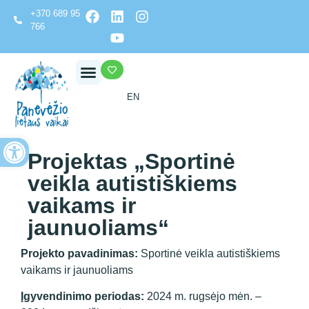
+370 689 95
766
EN
Open toolbar
Projektas „Sportinė
veikla autistiškiems
vaikams ir
jaunuoliams“
Projekto pavadinimas:
Sportinė veikla autistiškiems
vaikams ir jaunuoliams
Įgyvendinimo periodas:
2024 m. rugsėjo mėn. –