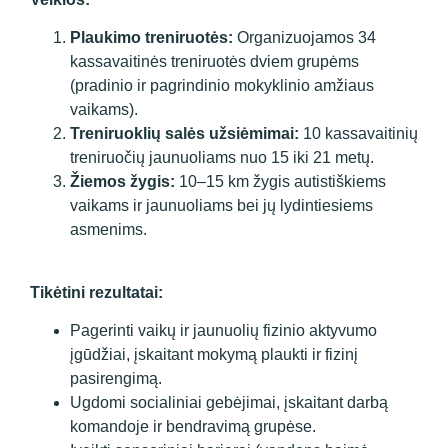
Plaukimo treniruotės:
Organizuojamos 34
kassavaitinės treniruotės dviem grupėms
(pradinio ir pagrindinio mokyklinio amžiaus
vaikams).
Treniruoklių salės užsiėmimai:
10 kassavaitinių
treniruočių jaunuoliams nuo 15 iki 21 metų.
Žiemos žygis:
10–15 km žygis autistiškiems
vaikams ir jaunuoliams bei jų lydintiesiems
asmenims.
Tikėtini rezultatai:
Pagerinti vaikų ir jaunuolių fizinio aktyvumo
įgūdžiai, įskaitant mokymą plaukti ir fizinį
pasirengimą.
Ugdomi socialiniai gebėjimai, įskaitant darbą
komandoje ir bendravimą grupėse.