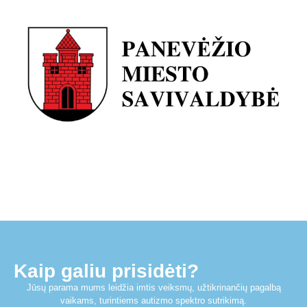
Kaip galiu prisidėti?
Jūsų parama mums leidžia imtis veiksmų, užtikrinančių pagalbą
vaikams, turintiems autizmo spektro sutrikimą.