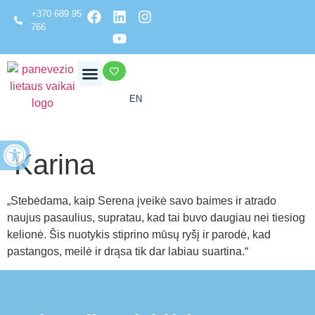
+370 689 95
766
EN
Open toolbar
Karina
„Stebėdama, kaip Serena įveikė savo baimes ir atrado
naujus pasaulius, supratau, kad tai buvo daugiau nei tiesiog
kelionė. Šis nuotykis stiprino mūsų ryšį ir parodė, kad
pastangos, meilė ir drąsa tik dar labiau suartina.“