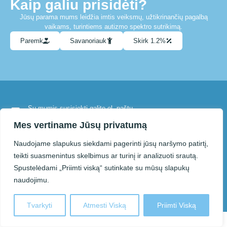
Kaip galiu prisidėti?
Jūsų parama mums leidžia imtis veiksmų, užtikrinančių pagalbą
vaikams, turintiems autizmo spektro sutrikimą.
Paremk
Savanoriauk
Skirk 1.2%
Su mumis susisiekti galite el. paštu
info@paneveziolietausvaikai.lt
Mes vertiname Jūsų privatumą
Naudojame slapukus siekdami pagerinti jūsų naršymo patirtį,
© 2025 Panevėžio autizmo
Sprendimas:
teikti suasmenintus skelbimus ar turinį ir analizuoti srautą.
asociacija „Lietaus vaikai“.
Kodo Vizija
Spustelėdami „Priimti viską“ sutinkate su mūsų slapukų
Kopijuojant ar kitaip atkuriant šiame
naudojimu.
puslapyje pateiktą informaciją
privaloma nurodyti šaltinį.
Tvarkyti
Atmesti Viską
Priimti Viską