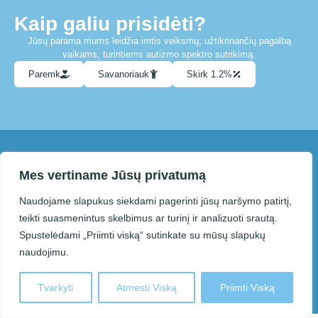
Kaip galiu prisidėti?
Jūsų parama mums leidžia imtis veiksmų, užtikrinančių pagalbą
vaikams, turintiems autizmo spektro sutrikimą.
Paremk
Savanoriauk
Skirk 1.2%
Su mumis susisiekti galite el. paštu
Mes vertiname Jūsų privatumą
info@paneveziolietausvaikai.lt
Naudojame slapukus siekdami pagerinti jūsų naršymo patirtį,
teikti suasmenintus skelbimus ar turinį ir analizuoti srautą.
© 2025 Panevėžio autizmo
Sprendimas:
Spustelėdami „Priimti viską“ sutinkate su mūsų slapukų
asociacija „Lietaus vaikai“.
Kodo Vizija
naudojimu.
Kopijuojant ar kitaip atkuriant šiame
puslapyje pateiktą informaciją
privaloma nurodyti šaltinį.
Tvarkyti
Atmesti Viską
Priimti Viską