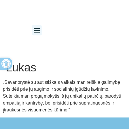
Open toolbar
Lukas
„Savanorystė su autistiškais vaikais man reiškia galimybę
prisidėti prie jų augimo ir socialinių įgūdžių lavinimo.
Suteikia man progą mokytis iš jų unikalių patirčių, parodyti
empatiją ir kantrybę, bei prisidėti prie supratingesnės ir
įtraukesnės visuomenės kūrimo.“