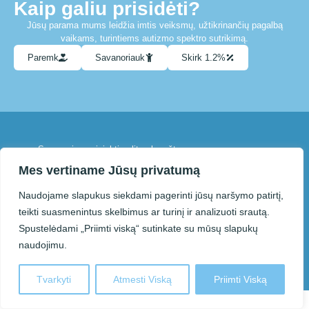
Kaip galiu prisidėti?
Jūsų parama mums leidžia imtis veiksmų, užtikrinančių pagalbą
vaikams, turintiems autizmo spektro sutrikimą.
Paremk
Savanoriauk
Skirk 1.2%
Su mumis susisiekti galite el. paštu
info@paneveziolietausvaikai.lt
Mes vertiname Jūsų privatumą
Naudojame slapukus siekdami pagerinti jūsų naršymo patirtį,
© 2025 Panevėžio autizmo
Sprendimas:
teikti suasmenintus skelbimus ar turinį ir analizuoti srautą.
asociacija „Lietaus vaikai“.
Kodo Vizija
Spustelėdami „Priimti viską“ sutinkate su mūsų slapukų
Kopijuojant ar kitaip atkuriant šiame
naudojimu.
puslapyje pateiktą informaciją
privaloma nurodyti šaltinį.
Tvarkyti
Atmesti Viską
Priimti Viską