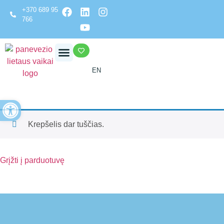
+370 689 95
766
EN
Open toolbar
Krepšelis dar tuščias.
Grįžti į parduotuvę